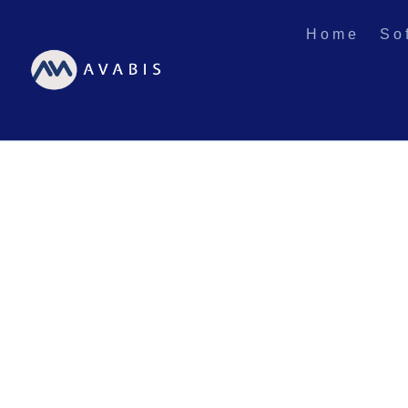
Home
So
„Wie KI-Syst