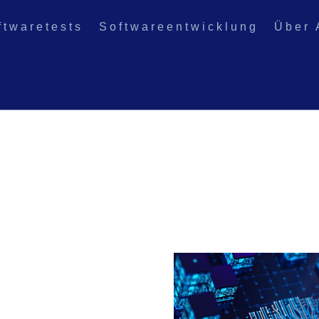
ftwaretests
Softwareentwicklung
Über 
eme den