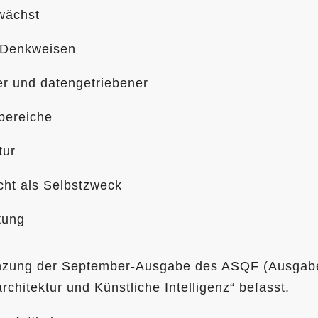
wächst
 Denkweisen
er und datengetriebener
bereiche
tur
icht als Selbstzweck
tung
gänzung der September-Ausgabe des ASQF (Ausgabe
hitektur und Künstliche Intelligenz“ befasst.