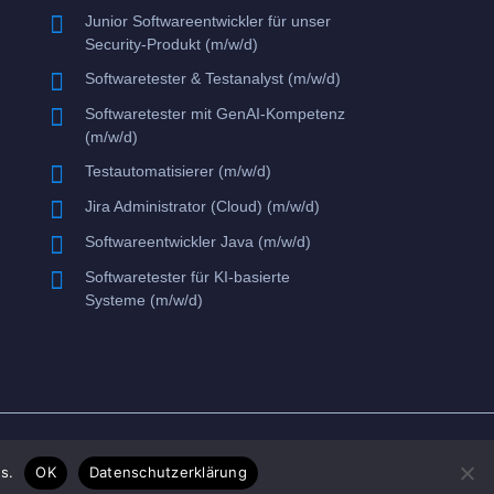

Junior Softwareentwickler für unser
Security-Produkt (m/w/d)

Softwaretester & Testanalyst (m/w/d)

Softwaretester mit GenAI-Kompetenz
(m/w/d)

Testautomatisierer (m/w/d)

Jira Administrator (Cloud) (m/w/d)

Softwareentwickler Java (m/w/d)

Softwaretester für KI-basierte
Systeme (m/w/d)
s.
OK
Datenschutzerklärung