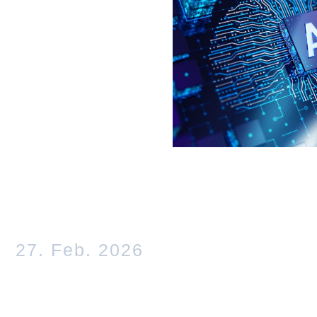
ten für
itekt:in
ern und
 für die
deutet“.
27. Feb. 2026