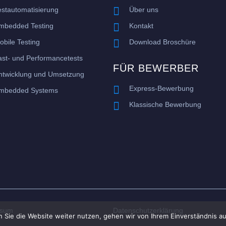

estautomatisierung
Über uns

mbedded Testing
Kontakt

obile Testing
Download Broschüre
ast- und Performancetests
FÜR BEWERBER
ntwicklung und Umsetzung

Express-Bewerbung
mbedded Systems

Klassische Bewerbung
ssum
Datenschutzerklärung
 Sie die Website weiter nutzen, gehen wir von Ihrem Einverständnis au