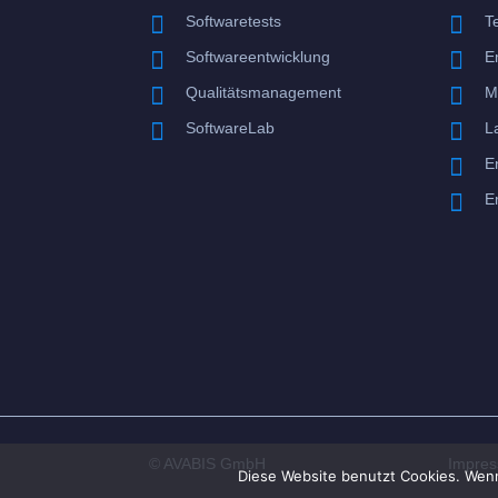


Softwaretests
T


Softwareentwicklung
E


Qualitätsmanagement
M


SoftwareLab
L

E

E
© AVABIS GmbH
Impre
Diese Website benutzt Cookies. Wenn